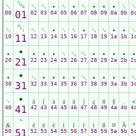
␁
␀
␂
␃
•
␉
•
␡
•
•
•
␋
01
00
02
03
04
05
06
07
08
09
0a
0b
0
␑
␐
␒
␓
•
␊
␈
•
␘
␙
•
•
11
10
12
13
14
15
16
17
18
19
1a
1b
1
•
•
•
•
•
␊
␗
␛
•
•
•
•
•
21
20
22
23
24
25
26
27
28
29
2a
2b
2
•
•
␖
•
•
•
•
␄
•
•
•
•
31
30
32
33
34
35
36
37
38
39
3a
3b
3
•
␠
â
{
à
á
ã
}
ç
ñ
§
.
<
41
40
42
43
44
45
46
47
48
49
4a
4b
4
`
&
ê
ë
è
í
î
ï
ì
ß
¤
Å
*
51
50
52
53
54
55
56
57
58
59
5a
5b
5