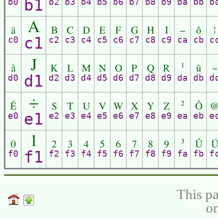
b1
b0
b2
b3
b4
b5
b6
b7
b8
b9
ba
bb
b
A
ä
B
C
D
E
F
G
H
I
–
ô
¦
c1
c0
c2
c3
c4
c5
c6
c7
c8
c9
ca
cb
c
J
å
K
L
M
N
O
P
Q
R
¹
û
~
d1
d0
d2
d3
d4
d5
d6
d7
d8
d9
da
db
d
÷
É
S
T
U
V
W
X
Y
Z
²
Ô
e1
e0
e2
e3
e4
e5
e6
e7
e8
e9
ea
eb
e
1
0
2
3
4
5
6
7
8
9
³
Û
f1
f0
f2
f3
f4
f5
f6
f7
f8
f9
fa
fb
f
This pa
on