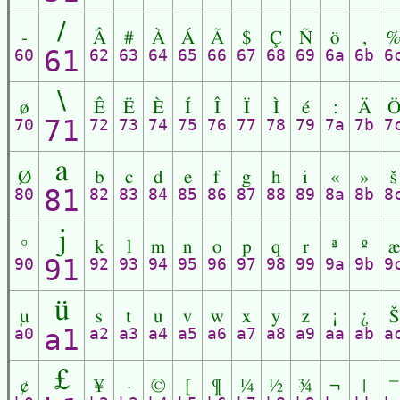
/
-
Â
#
À
Á
Ã
$
Ç
Ñ
ö
,
61
60
62
63
64
65
66
67
68
69
6a
6b
6
\
ø
Ê
Ë
È
Í
Î
Ï
Ì
é
:
Ä
71
70
72
73
74
75
76
77
78
79
7a
7b
7
a
Ø
b
c
d
e
f
g
h
i
«
»
š
81
80
82
83
84
85
86
87
88
89
8a
8b
8
j
°
k
l
m
n
o
p
q
r
ª
º
æ
91
90
92
93
94
95
96
97
98
99
9a
9b
9
ü
µ
s
t
u
v
w
x
y
z
¡
¿
Š
a1
a0
a2
a3
a4
a5
a6
a7
a8
a9
aa
ab
a
£
¢
¥
·
©
[
¶
¼
½
¾
¬
|
‾