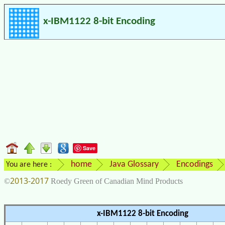
x-IBM1122 8-bit Encoding
Save
home
Java Glossary
Encodings
You are here :
2013-2017
©
Roedy Green of Canadian Mind Products
x-IBM1122 8-bit Encoding