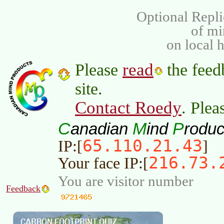
Optional Repli
of m
on local 
read
Please
the feed
site.
Contact Roedy
. Plea
C
M
P
anadian
ind
roduc
65.110.21.43
IP:[
]
216.73.
Your face IP:[
You are visitor number
Feedback