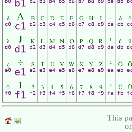
b1
b0
b2
b3
b4
b5
b6
b7
b8
b9
ba
bb
b
A
é
B
C
D
E
F
G
H
I
–
ô
ö
c1
c0
c2
c3
c4
c5
c6
c7
c8
c9
ca
cb
c
J
è
K
L
M
N
O
P
Q
R
¹
û
ü
d1
d0
d2
d3
d4
d5
d6
d7
d8
d9
da
db
d
÷
ç
S
T
U
V
W
X
Y
Z
²
Ô
e1
e0
e2
e3
e4
e5
e6
e7
e8
e9
ea
eb
e
1
0
2
3
4
5
6
7
8
9
³
Û
f1
f0
f2
f3
f4
f5
f6
f7
f8
f9
fa
fb
f
This pa
on