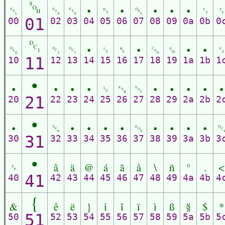
␁
␀
␂
␃
•
␉
•
␡
•
•
•
␋
01
00
02
03
04
05
06
07
08
09
0a
0b
0
␑
␐
␒
␓
•
␊
␈
•
␘
␙
•
•
11
10
12
13
14
15
16
17
18
19
1a
1b
1
•
•
•
•
•
␊
␗
␛
•
•
•
•
•
21
20
22
23
24
25
26
27
28
29
2a
2b
2
•
•
␖
•
•
•
•
␄
•
•
•
•
31
30
32
33
34
35
36
37
38
39
3a
3b
3
•
␠
â
ä
@
á
ã
å
\
ñ
°
.
<
41
40
42
43
44
45
46
47
48
49
4a
4b
4
{
&
ê
ë
}
í
î
ï
ì
ß
§
$
*
51
50
52
53
54
55
56
57
58
59
5a
5b
5