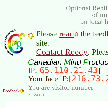
Optional Repli
of m
on local 
read
Please
the feed
site.
Contact Roedy
. Plea
C
M
P
anadian
ind
roduc
65.110.21.43
IP:[
]
216.73.
Your face IP:[
You are visitor number
Feedback