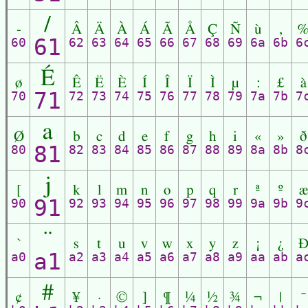
/
-
Â
Ä
À
Á
Ã
Å
Ç
Ñ
ù
,
61
60
62
63
64
65
66
67
68
69
6a
6b
6
É
ø
Ê
Ë
È
Í
Î
Ï
Ì
µ
:
£
à
71
70
72
73
74
75
76
77
78
79
7a
7b
7
a
Ø
b
c
d
e
f
g
h
i
«
»
ð
81
80
82
83
84
85
86
87
88
89
8a
8b
8
j
[
k
l
m
n
o
p
q
r
ª
º
æ
91
90
92
93
94
95
96
97
98
99
9a
9b
9
¨
`
s
t
u
v
w
x
y
z
¡
¿
a1
a0
a2
a3
a4
a5
a6
a7
a8
a9
aa
ab
a
#
¢
¥
·
©
]
¶
¼
½
¾
¬
|
¯