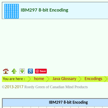
IBM297 8-bit Encoding
Save
home
Java Glossary
Encodings
You are here :
2013-2017
©
Roedy Green of Canadian Mind Products
IBM297 8-bit Encoding