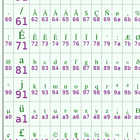
/
-
Â
Ä
À
Á
Ã
$
Ç
Ñ
ø
,
61
60
62
63
64
65
66
67
68
69
6a
6b
6
É
¦
Ê
Ë
È
Í
Î
Ï
Ì
`
:
Æ
71
70
72
73
74
75
76
77
78
79
7a
7b
7
a
@
b
c
d
e
f
g
h
i
«
»
ð
81
80
82
83
84
85
86
87
88
89
8a
8b
8
j
°
k
l
m
n
o
p
q
r
ª
º
{
91
90
92
93
94
95
96
97
98
99
9a
9b
9
ü
µ
s
t
u
v
w
x
y
z
¡
¿
a1
a0
a2
a3
a4
a5
a6
a7
a8
a9
aa
ab
a
£
¢
¥
·
©
§
¶
¼
½
¾
¬
|
¯