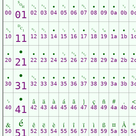
␁
␀
␂
␃
•
␉
•
␡
•
•
•
␋
01
00
02
03
04
05
06
07
08
09
0a
0b
0
␑
␐
␒
␓
•
␊
␈
•
␘
␙
•
•
11
10
12
13
14
15
16
17
18
19
1a
1b
1
•
•
•
•
•
␊
␗
␛
•
•
•
•
•
21
20
22
23
24
25
26
27
28
29
2a
2b
2
•
•
␖
•
•
•
•
␄
•
•
•
•
31
30
32
33
34
35
36
37
38
39
3a
3b
3
•
␠
â
ä
à
á
ã
}
ç
ñ
#
.
<
41
40
42
43
44
45
46
47
48
49
4a
4b
4
é
&
ê
ë
è
í
î
ï
ì
ß
¤
Å
*
51
50
52
53
54
55
56
57
58
59
5a
5b
5