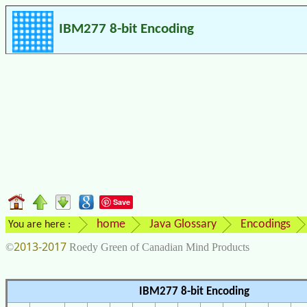
IBM277 8-bit Encoding
Save
home
Java Glossary
Encodings
You are here :
2013-2017
©
Roedy Green of Canadian Mind Products
IBM277 8-bit Encoding