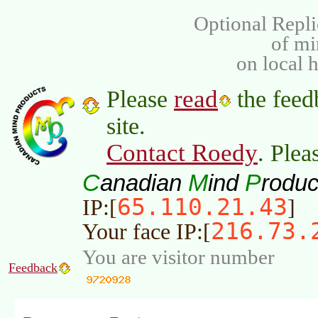
Optional Repli
of m
on local 
read
Please
the feed
site.
Contact Roedy
. Plea
C
M
P
anadian
ind
roduc
65.110.21.43
IP:[
]
216.73.
Your face IP:[
You are visitor number
Feedback