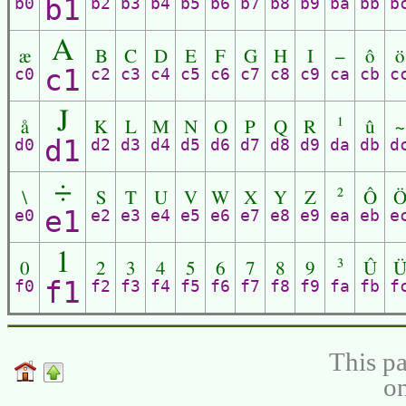
b1
b0
b2
b3
b4
b5
b6
b7
b8
b9
ba
bb
b
A
æ
B
C
D
E
F
G
H
I
–
ô
ö
c1
c0
c2
c3
c4
c5
c6
c7
c8
c9
ca
cb
c
J
å
K
L
M
N
O
P
Q
R
¹
û
~
d1
d0
d2
d3
d4
d5
d6
d7
d8
d9
da
db
d
÷
\
S
T
U
V
W
X
Y
Z
²
Ô
e1
e0
e2
e3
e4
e5
e6
e7
e8
e9
ea
eb
e
1
0
2
3
4
5
6
7
8
9
³
Û
f1
f0
f2
f3
f4
f5
f6
f7
f8
f9
fa
fb
f
This pa
on